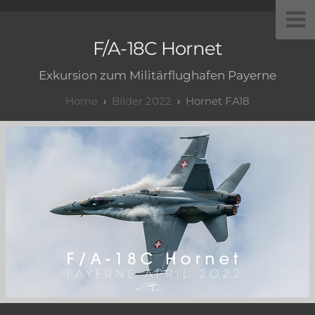
F/A-18C Hornet
Exkursion zum Militärflughafen Payerne
Bilder 2022
Hornet FA18