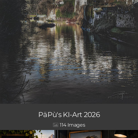
PäPù's KI-Art 2026
114