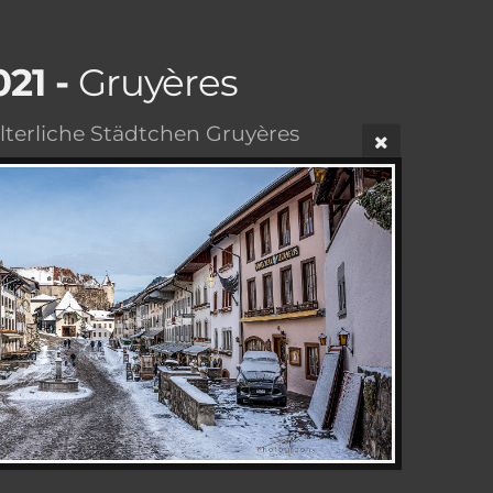
021 -
Gruyères
lterliche Städtchen Gruyères