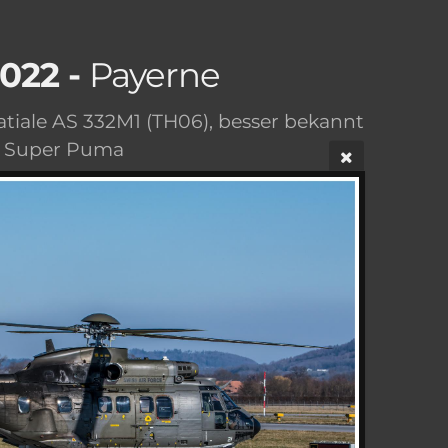
2022 -
Payerne
tiale AS 332M1 (TH06), besser bekannt
s Super Puma